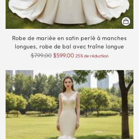
Robe de mariée en satin perlé à manches
longues, robe de bal avec traîne longue
Prix
$799.00
$599.00
25% de réduction
normal