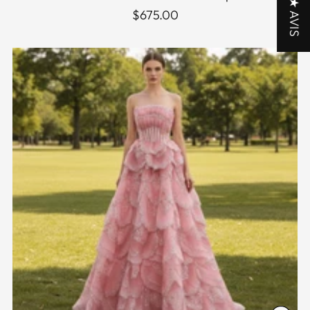
★ AVIS
$675.00