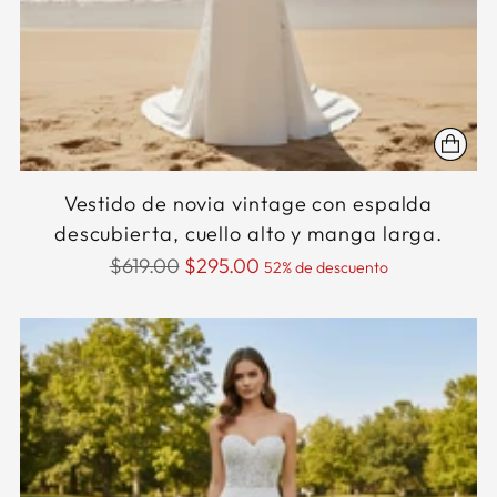
Vestido de novia vintage con espalda
descubierta, cuello alto y manga larga.
Precio
$619.00
$295.00
52% de descuento
normal