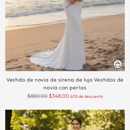
Vestido de novia de sirena de lujo Vestidos de
novia con perlas
Precio
$880.00
$348.00
60% de descuento
normal